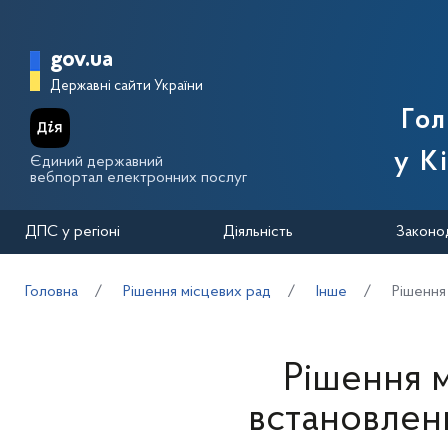
Перейти до основного вмісту
Головна сторінка Державної п
gov.ua
Державні сайти України
Го
у К
Єдиний державний
вебпортал електронних послуг
ДПС у регіоні
Діяльність
Законо
Головна
Рішення місцевих рад
Інше
Рішення
Рішення м
встановлен