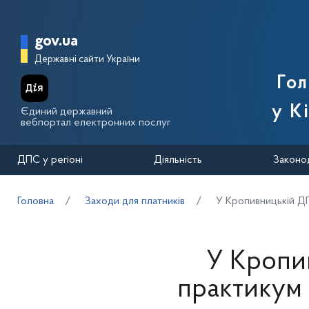
Перейти до основного вмісту
Головна сторінка Державної п
gov.ua
Державні сайти України
Го
у К
Єдиний державний
вебпортал електронних послуг
ДПС у регіоні
Діяльність
Законо
Головна
Заходи для платників
У Кропивницькій ДП
У Кропи
практикум 