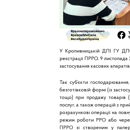
У Кропивницькій ДПІ ГУ ДПС
реєстрації ПРРО, 9 листопада 
застосування касових апаратів 
Так суб’єкти господарювання,
безготівковій формі (із застос
тощо) при продажу товарів (н
послуг, а також операцій з при
розрахункові операції на повн
режим роботи РРО або через
ПРРО зі створеним у папер