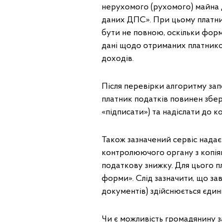
нерухомого (рухомого) майна д
даних ДПС». При цьому платни
бути не повною, оскільки форм
дані щодо отриманих платником
доходів.
Після перевірки алгоритму за
платник податків повинен збер
«підписати») та надіслати до 
Також зазначений сервіс нада
контролюючого органу з копія
податкову знижку. Для цього п
форми». Слід зазначити, що за
документів) здійснюється єди
Чи є можливість громадянину з