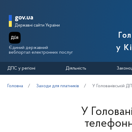
Перейти до основного вмісту
Головна сторінка Державної п
gov.ua
Державні сайти України
Го
у К
Єдиний державний
вебпортал електронних послуг
ДПС у регіоні
Діяльність
Законо
Головна
Заходи для платників
У Голованівській ДП
У Голован
телефонно