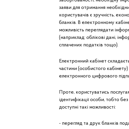
заборгованості, необхідну інф
заяви для отримання необхідн
користувачів є зручність, еко
бланків. В електронному кабіне
можливість переглядати інфор
(наприклад: облікові дані, інф
сплачених податків тощо).
Електронний кабінет складаєтьс
частини (особистого кабінету)
електронного цифрового підпи
Проте, користуватись послуга
ідентифікації особи, тобто бе
доступні такі можливості:
- перегляд та друк бланків пода