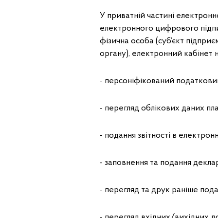
У приватній частині електронн
електронного цифрового підпису
фізична особа (суб’єкт підпри
органу), електронний кабінет 
- персоніфікований податков
- перегляд облікових даних пл
- подання звітності в електро
- заповнення та подання декла
- перегляд та друк раніше подан
- перегляд вхідних/вихідних д