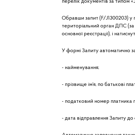
перелік документів за типом «J
Обравши запит (F/J1300203) у п
територіальний орган ДПС (за
основної реєстрації), і натисн
У формі Запиту автоматично з
- найменування;
- прізвище ім’я, по батькові пл
- податковий номер платника п
- дата відправлення Запиту до