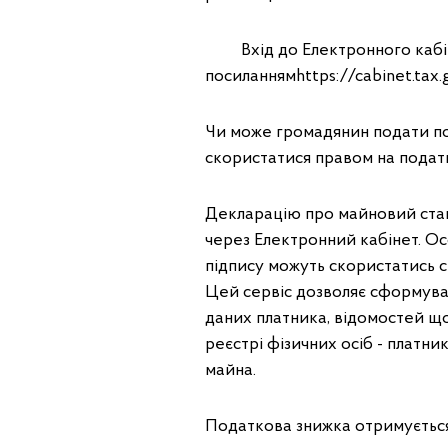
Вхід до Електронного кабіне
посиланнямhttps://cabinet.tax.
Чи може громадянин подати по
скористатися правом на подат
Декларацію про майновий стан
через Електронний кабінет. О
підпису можуть скористатись с
Цей сервіс дозволяє сформуват
даних платника, відомостей щ
реєстрі фізичних осіб - платни
майна.
Податкова знижка отримується