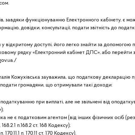
сом.
ів, завдяки функціонуванню Електронного кабінету, є мо
рмацію, довідки, консультації, подати звітність до податк
 у відкритому доступі, його легко знайти за допомогою 
ковому рядку «Електронний кабінет ДПС», або перейти 
gov.ua./
алія Кожухівська зауважила, що податкову декларацію п
 подати громадяни, що отримували такі доходи:
одаткуванню при виплаті, але не звільнені від оподаткуванн
);
яка не є податковим агентом (від інших фізичних осіб (ре
 168.2.1 п.168.2 ст. 168 Кодексу);
 170.11.1 п. 170.11 ст. 170 Кодексу).