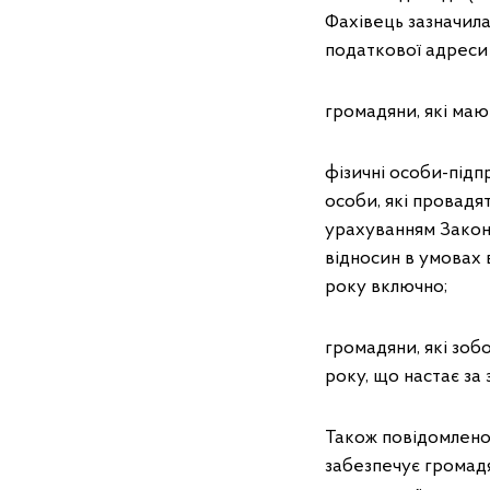
Фахівець зазначила
податкової адреси 
громадяни, які маю
фізичні особи-підп
особи, які провадя
урахуванням Закону
відносин в умовах 
року включно;
громадяни, які зоб
року, що настає за 
Також повідомлено
забезпечує громадя