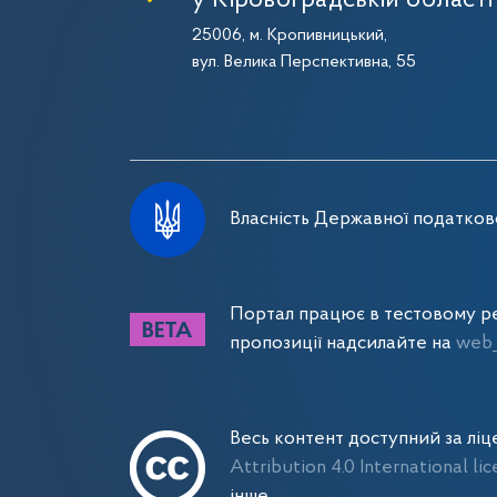
у Кіровоградській області
25006, м. Кропивницький,
вул. Велика Перспективна, 55
Власність Державної податково
Портал працює в тестовому ре
пропозиції надсилайте на
web_
Весь контент доступний за лі
Attribution 4.0 International li
інше.