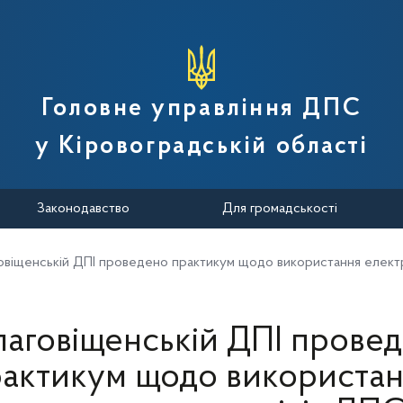
вної податкової служби України
Головне управління ДПС
у Кіровоградській області
Законодавство
Для громадськості
говіщенській ДПІ проведено практикум щодо використання елект
лаговіщенській ДПІ прове
актикум щодо використа