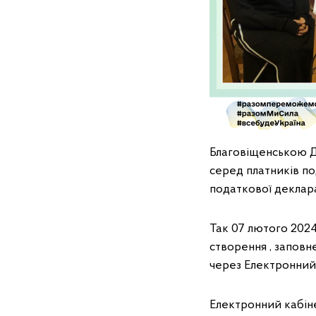
Благовіщенською Д
серед платників по
податкової деклара
Так 07 лютого 202
створення , заповн
через Електронний 
Електронний кабін