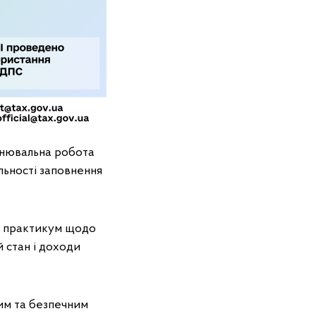
снювальна робота
льності заповнення
о практикум щодо
й стан і доходи
им та безпечним