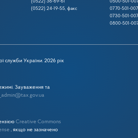
(0522) 36-69-61
0500-501-00
(0522) 24-19-55
, факс
0770-501-00
0730-501-00
0800-501-00
ї служби України. 2026 рік
жимі. Зауваження та
admin@tax.gov.ua
цензією
Creative Commons
cense
, якщо не зазначено