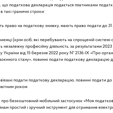
, що податкова декларація подається платниками податкі
в такі граничні строки:
ть право на податкову знижку, мають право подати до 31.
риємці (крім осіб, які перебувають на спрощеній системі 
ть незалежну професійну діяльність, за результатами 2023
 України від 15 березня 2022 року № 2136-ІХ «Про орга
воєнного стану», повинні подати податкову декларацію д
ов’язані подати податкову декларацію, повинні подати до
звітним роком.
 про безкоштовний мобільний застосунок «Моя податков
нам простий і зручний інструмент для отримання електр