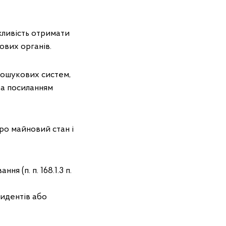
жливість отримати
ових органів.
пошукових систем,
за посиланням
ро майновий стан і
я (п. п. 168.1.3 п.
зидентів або