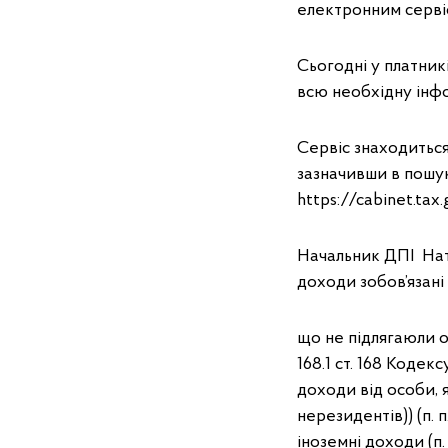
електронним серві
Сьогодні у платник
всю необхідну інфо
Сервіс знаходиться
зазначивши в пошу
https://cabinet.tax.
Начальник ДПІ Нат
доходи зобов’язані
що не підлягаюли оп
168.1 ст. 168 Кодексу
доходи від особи, 
нерезидентів)) (п. п.
іноземні доходи (п. п.