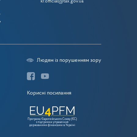
7
kr.official@tax.gov.ua
7
7
7
Людям із порушенням зору
Корисні посилання
Програма Європейського Союзу (ЄС)
з підтримки управління
державними фінансами в Україні