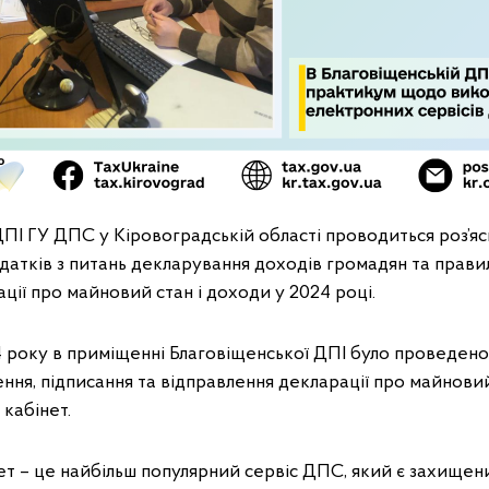
ПІ ГУ ДПС у Кіровоградській області проводиться роз’я
датків з питань декларування доходів громадян та прави
ції про майновий стан і доходи у 2024 році.
4 року в приміщенні Благовіщенської ДПІ було проведен
ення, підписання та відправлення декларації про майнови
кабінет.
ет – це найбільш популярний сервіс ДПС, який є захищен