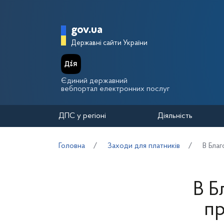
Перейти до основного вмісту
Головна сторінка Держа
gov.ua
Державні сайти України
Єдиний державний
вебпортал електронних послуг
ДПС у регіоні
Діяльність
Головна
Заходи для платників
В Бла
В Б
пр