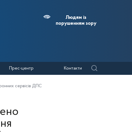
Людям із
порушенням зору
Прес-центр
Контакти
ронних сервісів ДПС
дено
ння