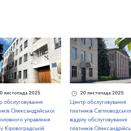
0 листопада 2025
20 листопада 2025
р обслуговування
Центр обслуговування
иків Олександрійської
платників Світловодсько
оловного управління
відділу обслуговування
у Кіровоградській
платників Олександрійсь