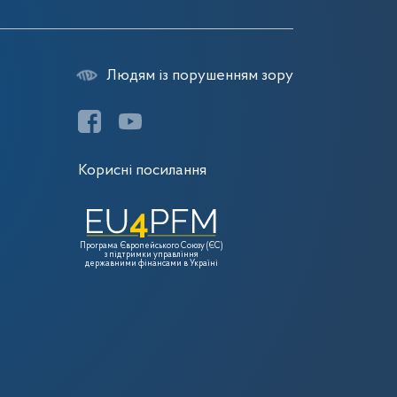
Людям із порушенням зору
Корисні посилання
Програма Європейського Союзу (ЄС)
з підтримки управління
державними фінансами в Україні