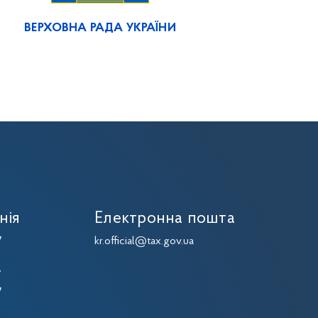
ВЕРХОВНА РАДА УКРАЇНИ
нія
Електронна пошта
7
kr.official@tax.gov.ua
7
7
7