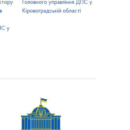
ктору
Головного управління ДПС у
в
Кіровоградській області
ПС у