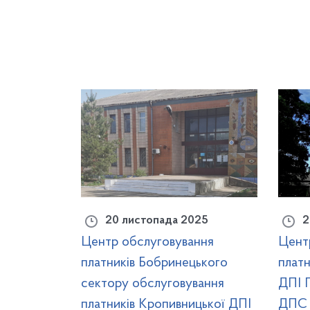
20 листопада 2025
2
Центр обслуговування
Цент
платників Бобринецького
платн
сектору обслуговування
ДПІ Г
платників Кропивницької ДПІ
ДПС 