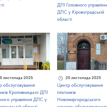
ті
ДПІ Головного управлінн
ДПС у Кіровоградській
області
0 листопада 2025
20 листопада 2025
р обслуговування
Центр обслуговування
иків Кропивницької ДПІ
платників
вного управління ДПС у
Новомиргородського
оградській області
сектору обслуговування