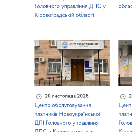
Головного управління ДПС у
облас
Кіровоградській області
20 листопада 2025
2
Центр обслуговування
Цент
платників Новоукраїнської
платн
ДПІ Головного управління
Голо
ДПС у Кіровоградській
Кіров