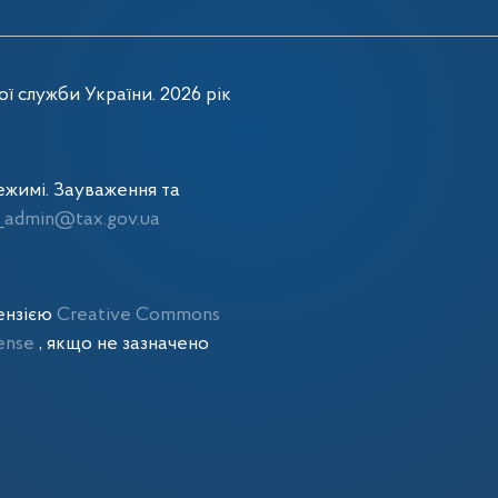
ї служби України. 2026 рік
жимі. Зауваження та
admin@tax.gov.ua
цензією
Creative Commons
cense
, якщо не зазначено