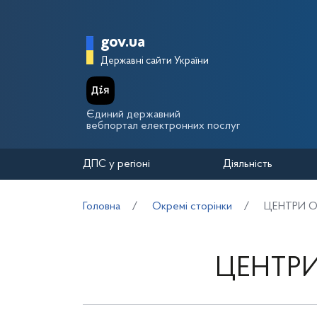
Перейти до основного вмісту
Головна сторінка Держа
gov.ua
Державні сайти України
Єдиний державний
вебпортал електронних послуг
ДПС у регіоні
Діяльність
Головна
Окремі сторінки
ЦЕНТРИ О
ЦЕНТРИ