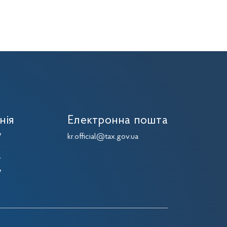
нія
Електронна пошта
7
kr.official@tax.gov.ua
7
7
7