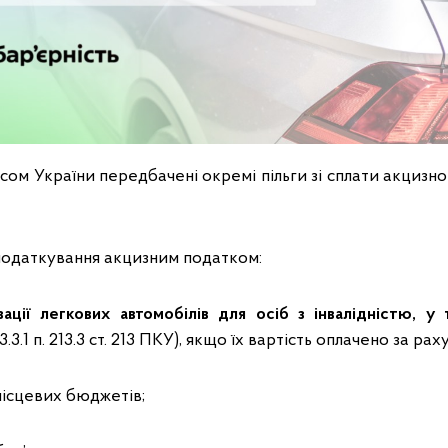
м України передбачені окремі пільги зі сплати акцизно
оподаткування акцизним податком:
зації легкових автомобілів для осіб з інвалідністю, у
13.3.1 п. 213.3 ст. 213 ПКУ), якщо їх вартість оплачено за р
місцевих бюджетів;