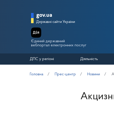
Перейти до основного вмісту
Головна сторінка Держа
gov.ua
Державні сайти України
Єдиний державний
вебпортал електронних послуг
ДПС у регіоні
Діяльність
Головна
Прес-центр
Новини
А
Акцизни