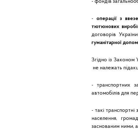
- фондів загальноо
-
операції з ввез
тютюнових виробів
договорів Україн
гуманітарної допо
Згідно із Законом
не належать підакц
- транспортних з
автомобілів для пе
- такі транспортні
населення, громад
заснованим ними, а