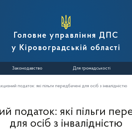
вної податкової служби України
Головне управління ДПС
у Кіровоградській області
Законодавство
Для громадськості
кцизний податок: які пільги передбачені для осіб з інвалідністю
й податок: які пільги пер
для осіб з інвалідністю