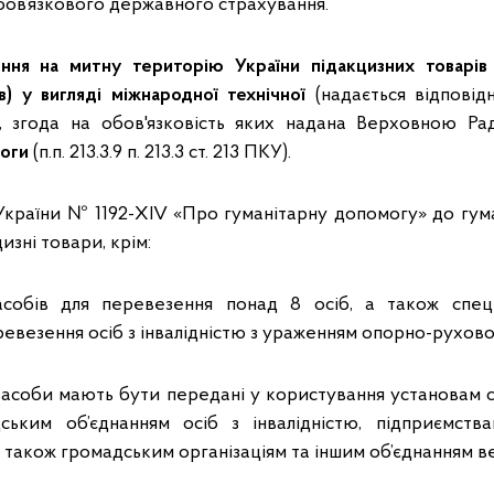
бов’язкового державного страхування.
ення на митну територію України підакцизних товарів
) у вигляді міжнародної технічної
(надається відповід
и, згода на обов'язковість яких надана Верховною 
моги
(п.п. 213.3.9 п. 213.3 ст. 213 ПКУ).
 України № 1192-XIV «Про гуманітарну допомогу» до гум
изні товари, крім:
асобів для перевезення понад 8 осіб, а також спец
ревезення осіб з інвалідністю з ураженням опорно-рухово
 засоби мають бути передані у користування установам 
ським об’єднанням осіб з інвалідністю, підприємства
 також громадським організаціям та іншим об’єднанням ве