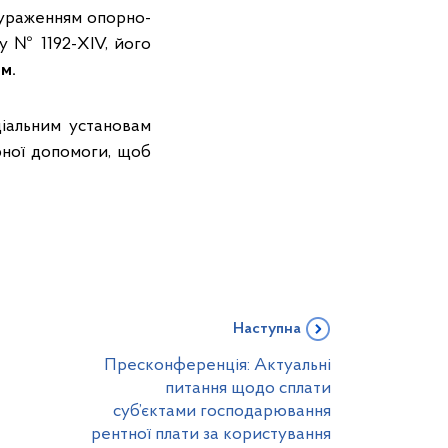
 ураженням опорно-
у № 1192-XIV, його
м.
іальним установам
рної допомоги, щоб
Наступна
Пресконференція: Актуальні
питання щодо сплати
суб’єктами господарювання
рентної плати за користування