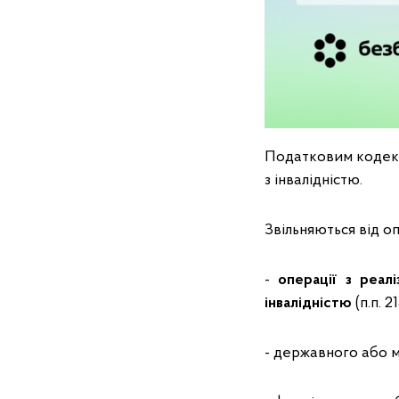
Податковим кодексо
з інвалідністю.
Звільняються від 
-
операції з реалі
інвалідністю
(п.п. 2
- державного або 