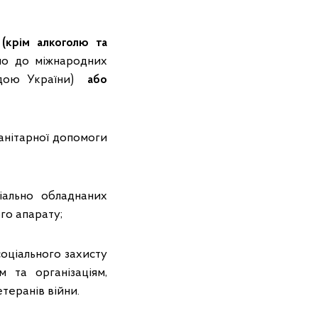
 (крім алкоголю та
но до міжнародних
Радою України)
або
анітарної допомоги
іально обладнаних
го апарату;
соціального захисту
м та організаціям,
теранів війни.