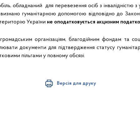
біль, обладнаний для перевезення осіб з інвалідністю з
 визнано гуманітарною допомогою відповідно до Закон
 територію України
не оподатковується акцизним податко
ромадським організаціям, благодійним фондам та соц
лювати документи для підтвердження статусу гуманіта
ковими пільгами у повному обсязі.
Версія для друку