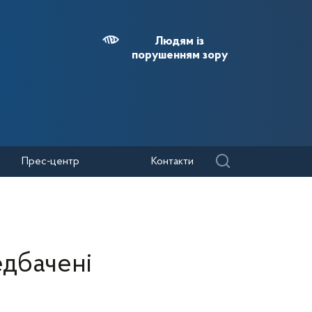
Людям із
порушенням зору
Прес-центр
Контакти
едбачені