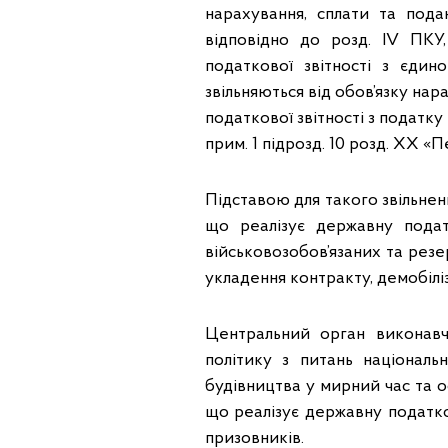
нарахування, сплати та пода
відповідно до розд. IV ПКУ,
податкової звітності з єди
звільняються від обов’язку нара
податкової звітності з податку
прим. 1 підрозд. 10 розд. ХХ «
Підставою для такого звільнен
що реалізує державну подат
військовозобов’язаних та резер
укладення контракту, демобіліз
Центральний орган виконавч
політику з питань національ
будівництва у мирний час та 
що реалізує державну податко
призовників.