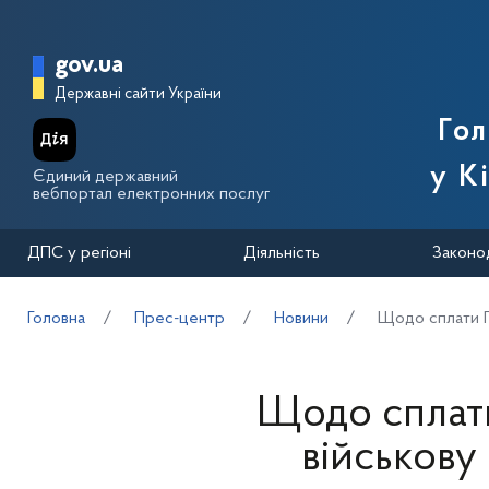
Перейти до основного вмісту
Головна сторінка Державної п
gov.ua
Державні сайти України
Го
у К
Єдиний державний
вебпортал електронних послуг
ДПС у регіоні
Діяльність
Законо
Головна
Прес-центр
Новини
Щодо сплати П
Щодо сплат
військову 