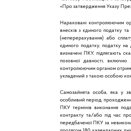
«Про затвердження Указу През
Нараховані контролюючим орг
внесків з єдиного податку та
(неперерахування) або сплат
єдиного податку, податку на 
визначені ПКУ, підлягають ск
позовної давності, включно
контролюючим органом отримані
укладений з такою особою ко
Самозайнята особа, яка у зв’
особливий період, проходженн
ПКУ термінів виконання подат
контракту та/або під час прох
передбаченої ПКУ за невиконан
протягом 180 календарних днів 