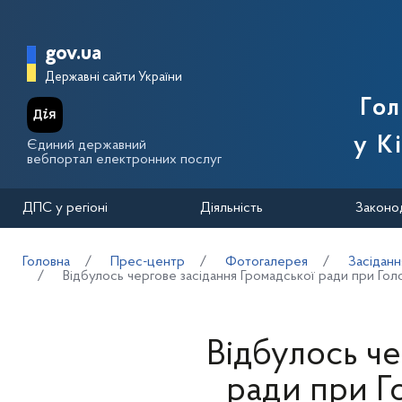
Перейти до основного вмісту
Головна сторінка Державної п
gov.ua
Державні сайти України
Го
у К
Єдиний державний
вебпортал електронних послуг
ДПС у регіоні
Діяльність
Законо
Головна
Прес-центр
Фотогалерея
Засідання
Відбулось чергове засідання Громадської ради при Гол
Відбулось че
ради при Г