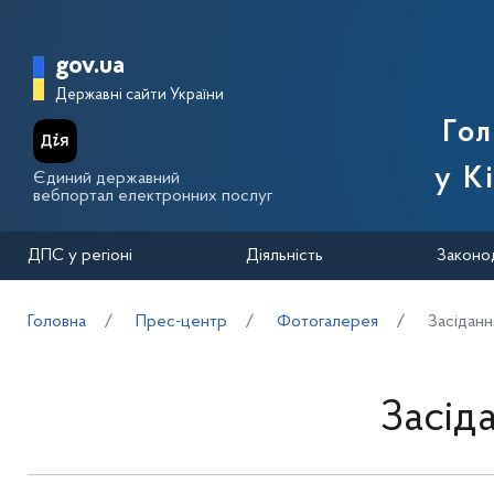
Перейти до основного вмісту
Головна сторінка Державної п
gov.ua
Державні сайти України
Го
у К
Єдиний державний
вебпортал електронних послуг
ДПС у регіоні
Діяльність
Законо
Головна
Прес-центр
Фотогалерея
Засідання
Засіда