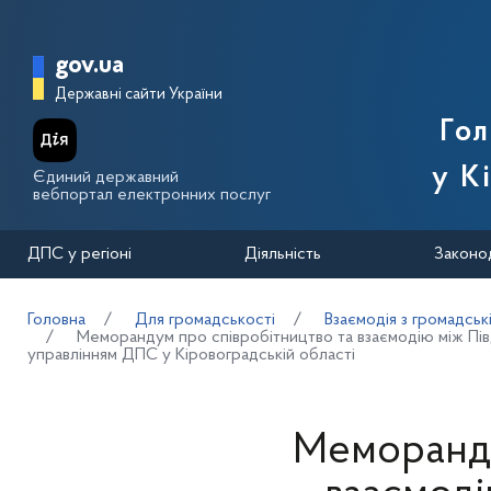
Перейти до основного вмісту
Головна сторінка Державної п
gov.ua
Державні сайти України
Го
у К
Єдиний державний
вебпортал електронних послуг
ДПС у регіоні
Діяльність
Законо
Головна
Для громадськості
Взаємодія з громадськ
Меморандум про співробітництво та взаємодію між Пів
управлінням ДПС у Кіровоградській області
Меморанду