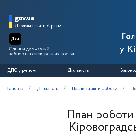
Перейти до основного вмісту
Головна сторінка Державної п
gov.ua
Державні сайти України
Го
у К
Єдиний державний
вебпортал електронних послуг
ДПС у регіоні
Діяльність
Законо
Головна
Діяльність
Плани та звіти роботи
Пл
План роботи 
Кіровоградсь