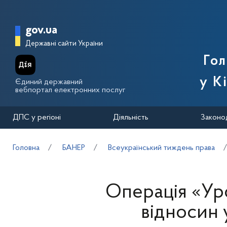
Перейти до основного вмісту
Головна сторінка Державної п
gov.ua
Державні сайти України
Го
у К
Єдиний державний
вебпортал електронних послуг
ДПС у регіоні
Діяльність
Законо
Головна
БАНЕР
Всеукраїнський тиждень права
Операція «Ур
відносин 