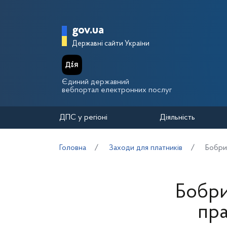
Перейти до основного вмісту
Головна сторінка Держа
gov.ua
Державні сайти України
Єдиний державний
вебпортал електронних послуг
ДПС у регіоні
Діяльність
Головна
Заходи для платників
Бобри
Бобри
пр