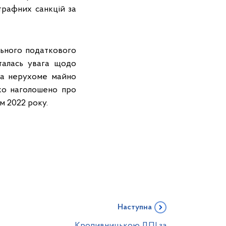
трафних санкцій за
льного податкового
талась увага щодо
на нерухоме майно
ко наголошено про
м 2022 року.
Наступна
Кропивницькою ДПІ за