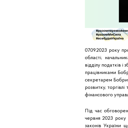
07.09.2023 року п
області, начальни
відділу податків і
працівниками Бобр
секретарем Бобрин
розвитку, торгівл
фінансового управ
Під час обговорен
червня 2023 року
законів України щ