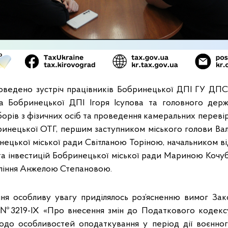
роведено зустріч працівників Бобринецької ДПІ ГУ ДПС
ка Бобринецької ДПІ Ігоря Ісупова та головного дер
 зборів з фізичних осіб та проведення камеральних переві
инецької ОТГ, першим заступником міського голови В
ецької міської ради Світланою Торіною, начальником ві
і та інвестицій Бобринецької міської ради Мариною Кочу
ління Анжелою Степановою.
ня особливу увагу приділялось роз’ясненню вимог Зак
 №3219-ІХ «Про внесення змін до Податкового кодексу
одо особливостей оподаткування у період дії воєнног