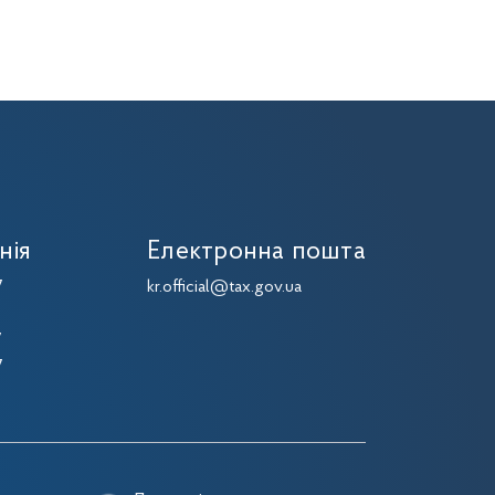
нія
Електронна пошта
7
kr.official@tax.gov.ua
7
7
7