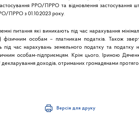
астосування РРО/ПРРО та відновлення застосування ш
О/ПРРО з 01.10.2023 року.
лемні питання які виникають під час нарахування мініма
З) фізичним особам – платникам податків. Також звер
ь під час нарахувань земельного податку та податку 
зичним особам-підприємцям. Крім цього, Іриною Дячен
ї декларування доходів, отриманих громадянами протяго
Версія для друку