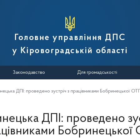
вної податкової служби України
Головне управління ДПС
у Кіровоградській області
Законодавство
Для громадськості
нецька ДПІ: проведено зустріч з працівниками Бобринецької ОТ
нецька ДПІ: проведено зус
ацівниками Бобринецької 