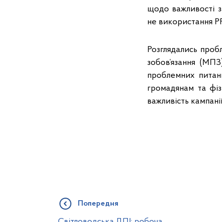
щодо важливості з
не використання РР
Розглядались проб
зобов’язання (МП
проблемних питан
громадянам та фі
важливість кампані
Попередня
Світловодська ДПІ: робоча