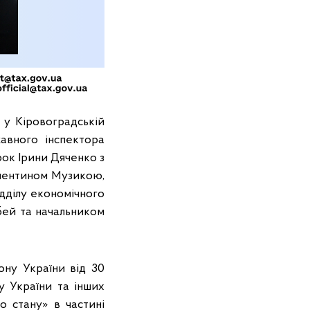
 у Кіровоградській
жавного інспектора
рок Ірини Дяченко з
алентином Музикою,
дділу економічного
бей та начальником
ону України від 30
 України та інших
о стану» в частині