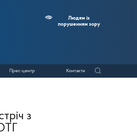
Людям із
порушенням зору
Прес-центр
Контакти
Г
тріч з
ОТГ