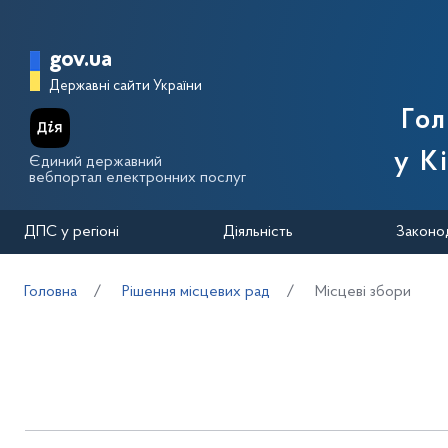
Перейти до основного вмісту
Головна сторінка Державної п
gov.ua
Державні сайти України
Го
у К
Єдиний державний
вебпортал електронних послуг
ДПС у регіоні
Діяльність
Законо
Головна
Рішення місцевих рад
Місцеві збори