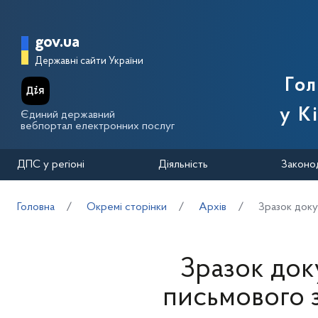
Перейти до основного вмісту
Головна сторінка Державної п
gov.ua
Державні сайти України
Го
у К
Єдиний державний
вебпортал електронних послуг
ДПС у регіоні
Діяльність
Законо
Головна
Окремі сторінки
Архів
Зразок док
Зразок до
письмового 