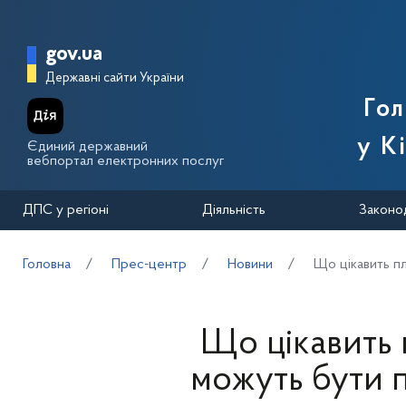
Перейти до основного вмісту
Головна сторінка Державної п
gov.ua
Державні сайти України
Го
у К
Єдиний державний
вебпортал електронних послуг
ДПС у регіоні
Діяльність
Законо
Головна
Прес-центр
Новини
Що цікавить пл
Що цікавить 
можуть бути 