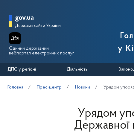
Перейти до основного вмісту
Головна сторінка Державної п
gov.ua
Державні сайти України
Го
у К
Єдиний державний
вебпортал електронних послуг
ДПС у регіоні
Діяльність
Законо
Головна
Прес-центр
Новини
Урядом упоряд
Урядом уп
Державної 