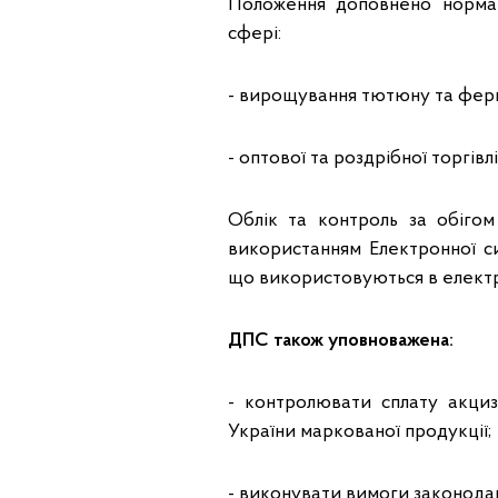
Положення доповнено нормам
сфері:
- вирощування тютюну та ферм
- оптової та роздрібної торгівл
Облік та контроль за обігом
використанням Електронної си
що використовуються в електр
ДПС також уповноважена:
- контролювати сплату акцизу
України маркованої продукції;
- виконувати вимоги законодавс