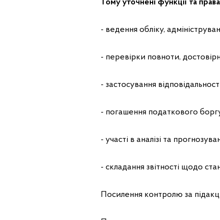
Тому уточнені функції та прав
- ведення обліку, адмініструва
- перевірки повноти, достовірн
- застосування відповідальності
- погашення податкового боргу
- участі в аналізі та прогнозув
- складання звітності щодо ст
Посилення контролю за підак