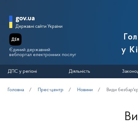
Перейти до основного вмісту
Головна сторінка Державної п
gov.ua
Державні сайти України
Го
у К
Єдиний державний
вебпортал електронних послуг
ДПС у регіоні
Діяльність
Законо
Головна
Прес-центр
Новини
Види безбар'є
Ви