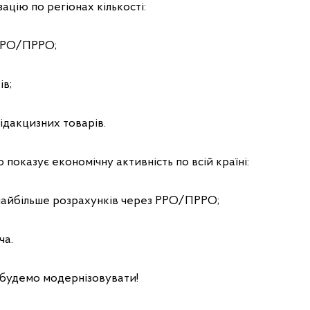
ацію по регіонах кількості:
 РРО/ПРРО;
ів;
підакцизних товарів.
о показує економічну активність по всій країні:
найбільше розрахунків через РРО/ПРРО;
ча.
будемо модернізовувати!