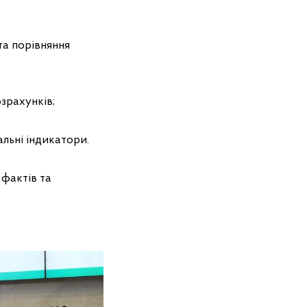
та порівняння
озрахунків;
альні індикатори.
фактів та