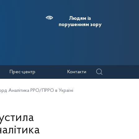
Людям із
порушенням зору
Прес-центр
Контакти
орд Аналітика РРО/ПРРО в Україні
устила
алітика