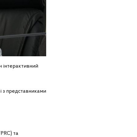
н інтерактивний
чі з представниками
FPRC) та