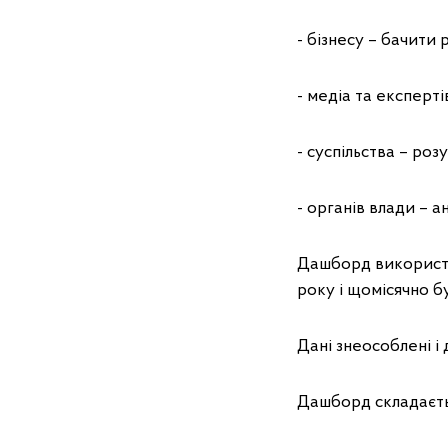
- бізнесу – бачити 
- медіа та експерт
- суспільства – роз
- органів влади – а
Дашборд використов
року і щомісячно б
Дані знеособлені і
Дашборд складаєтьс