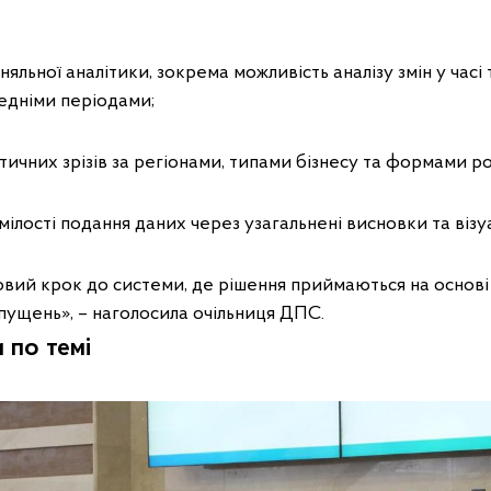
яльної аналітики, зокрема можливість аналізу змін у часі 
едніми періодами;
ітичних зрізів за регіонами, типами бізнесу та формами р
мілості подання даних через узагальнені висновки та візу
вий крок до системи, де рішення приймаються на основі 
ипущень», – наголосила очільниця ДПС.
 по темі