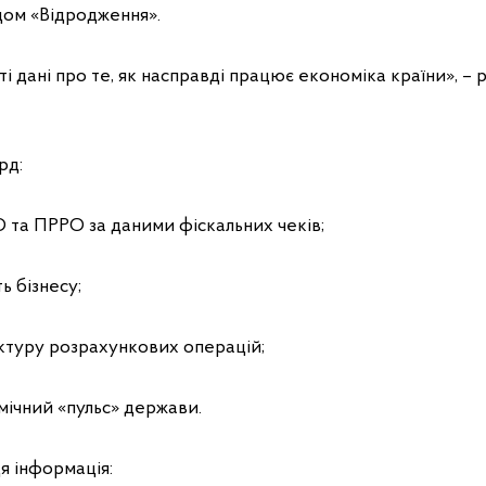
ом «Відродження».
иті дані про те, як насправді працює економіка країни», –
рд:
 та ПРРО за даними фіскальних чеків;
ь бізнесу;
уктуру розрахункових операцій;
мічний «пульс» держави.
я інформація: