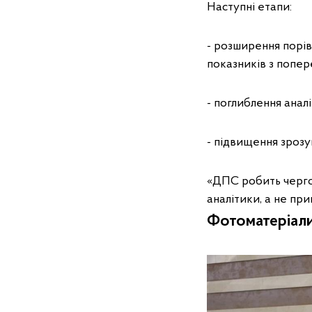
Наступні етапи:
- розширення порівн
показників з попер
- поглиблення анал
- підвищення зрозу
«ДПС робить черго
аналітики, а не пр
Фотоматеріали