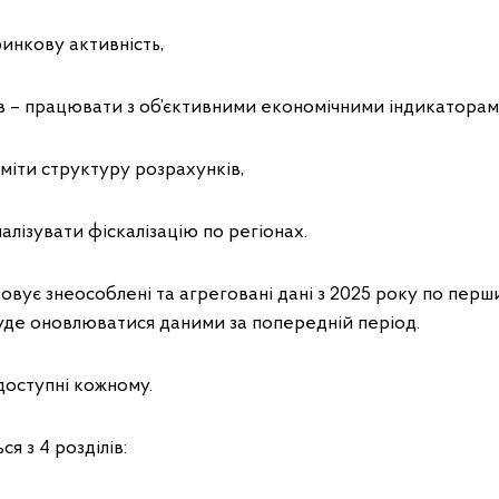
ринкову активність,
ів – працювати з об’єктивними економічними індикаторам
уміти структуру розрахунків,
налізувати фіскалізацію по регіонах.
ує знеособлені та агреговані дані з 2025 року по перш
уде оновлюватися даними за попередній період.
 доступні кожному.
я з 4 розділів: