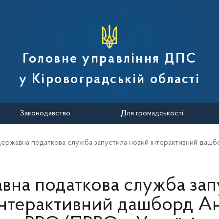
вної податкової служби України
Головне управління ДПС
у Кіровоградській області
Законодавство
Для громадськості
ержавна податкова служба запустила новий інтерактивний дашб
вна податкова служба зап
інтерактивний дашборд Ан