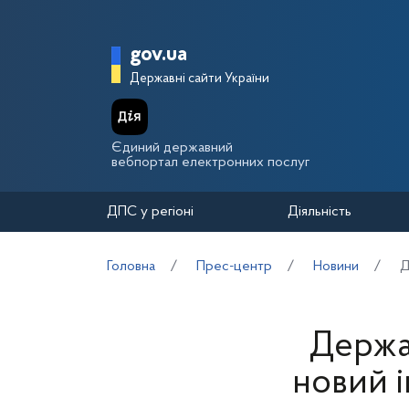
Перейти до основного вмісту
Головна сторінка Держа
gov.ua
Державні сайти України
Єдиний державний
вебпортал електронних послуг
ДПС у регіоні
Діяльність
Головна
Прес-центр
Новини
Д
Держа
новий 