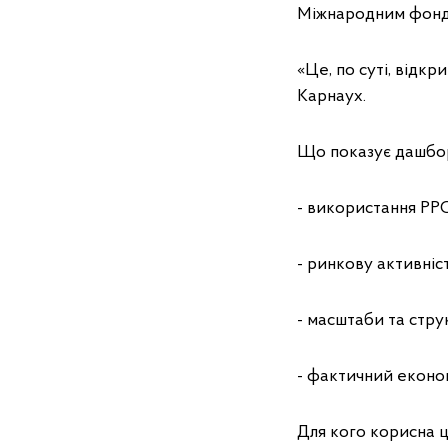
Міжнародним фонд
«Це, по суті, відкр
Карнаух.
Що показує дашбо
- використання РРО
- ринкову активніст
- масштаби та стр
- фактичний еконо
Для кого корисна ц