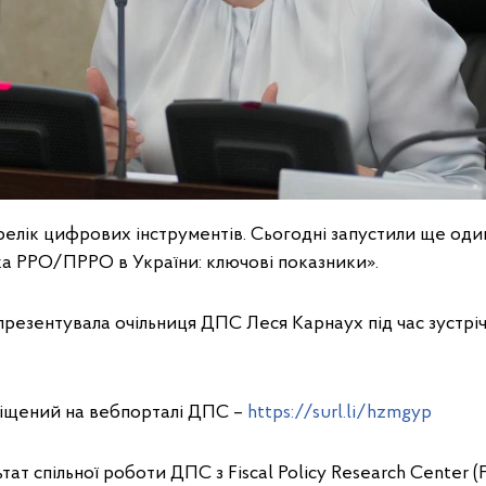
лік цифрових інструментів. Сьогодні запустили ще оди
а РРО/ПРРО в України: ключові показники».
резентувала очільниця ДПС Леся Карнаух під час зустрі
іщений на вебпорталі ДПС –
https://surl.li/hzmgyp
тат спільної роботи ДПС з Fiscal Policy Research Center (