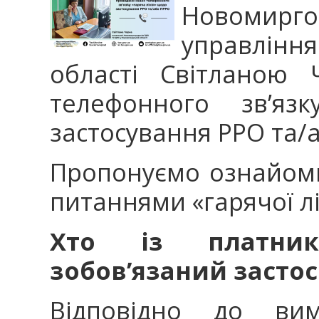
Новомирго
управлінн
області Світланою 
телефонного зв’яз
застосування РРО та/
Пропонуємо ознайом
питаннями «гарячої лін
Хто із платник
зобов’язаний засто
Відповідно до ви