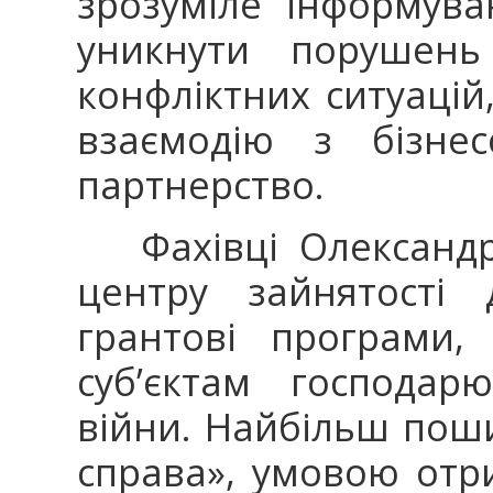
зрозуміле інформува
уникнути порушень
конфліктних ситуаці
взаємодію з бізне
партнерство.
Фахівці Олександрі
центру зайнятості 
грантові програми,
суб’єктам господар
війни. Найбільш пош
справа», умовою отр