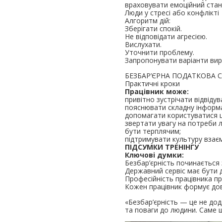
враховувати емоційний стан
Люди у стресі або конфлікті
Алгоритм дій:
Зберігати спокій.
Не відповідати агресією.
Вислухати.
Уточнити проблему.
Запропонувати варіанти вир
БЕЗБАР’ЄРНА ПОДАТКОВА 
Практичні кроки
Працівник може:
привітно зустрічати відвідува
пояснювати складну інформ
допомагати користуватися 
звертати увагу на потреби 
бути терплячим;
підтримувати культуру взаєм
ПІДСУМКИ ТРЕНІНГУ
Ключові думки:
Безбар’єрність починається 
Державний сервіс має бути д
Професійність працівника пр
Кожен працівник формує дов
«Безбар’єрність — це не дод
та поваги до людини. Саме 