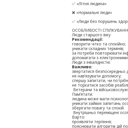
✅ «Літня людина»
❌ «Нормальні люди»
✅ «Люди без порушень здор
ОСОБЛИВОСТІ СПІЛКУВАНН
Люди старшого віку
Рекомендації:
говорити чітко та спокійно;
уникати складних термінів;
за потреби повторювати ін
допомагати з електронними
Люди з інвалідністю
Важливо:
звертатися безпосередньо 
не нав’язувати допомогу;
спершу запитати, чи потрібн
не торкатися засобів реабілі
Ветерани та військовослуж
Пам’ятати:
людина може мати психологі
уникати зайвих запитань ос
зберігати повагу та спокій.
Внутрішньо переміщені осо
Варто:
проявляти терпіння;
пояснювати алгоритм дій по