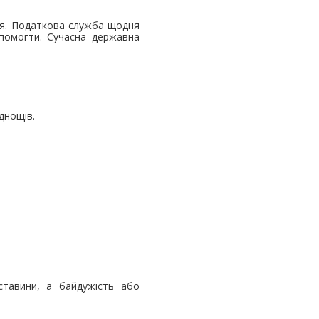
ня. Податкова служба щодня
опомогти. Сучасна державна
днощів.
ставини, а байдужість або