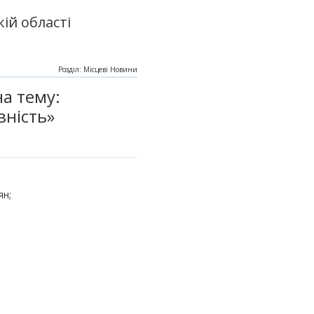
ій області
Розділ: Місцеві Новини
а тему:
вність»
ян;