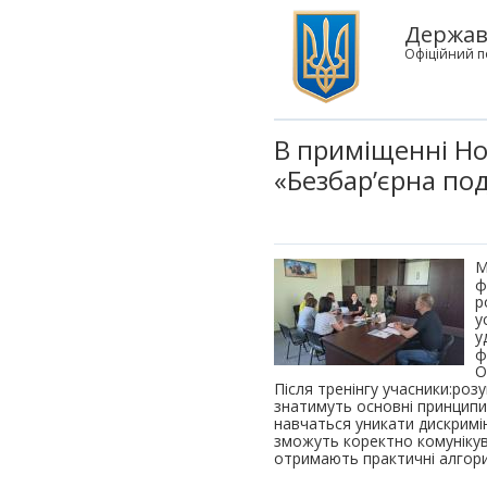
Державн
Офіційний п
В приміщенні Но
«Безбар’єрна под
М
ф
р
у
у
ф
О
Після тренінгу учасники:роз
знатимуть основні принципи
навчаться уникати дискримі
зможуть коректно комунікува
отримають практичні алгорит