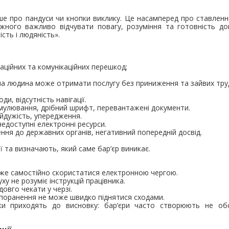
ише про пандуси чи кнопки виклику. Це насамперед про ставлен
жного важливо відчувати повагу, розуміння та готовність д
сть і людяність».
маційних та комунікаційних перешкод;
на людина може отримати послугу без приниження та зайвих тру
ди, відсутність навігації.
мулювання, дрібний шрифт, перевантажені документи.
айдужість, упередження.
недоступні електронні ресурси.
ння до державних органів, негативний попередній досвід.
 та визначають, який саме бар’єр виникає.
оже самостійно скористатися електронною чергою.
ху не розуміє інструкцій працівника.
овго чекати у черзі.
поранення не може швидко піднятися сходами.
ки приходять до висновку: бар’єри часто створюють не об