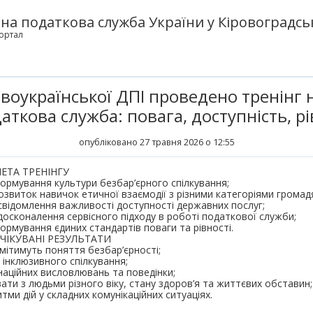
а податкова служба України у Кіровоградськ
ортал
воукраїнської ДПІ проведено тренінг н
аткова служба: повага, доступність, рі
опубліковано 27 травня 2026 о 12:55
ЕТА ТРЕНІНГУ
ормування культури безбар’єрного спілкування;
озвиток навичок етичної взаємодії з різними категоріями громад
свідомлення важливості доступності державних послуг;
досконалення сервісного підходу в роботі податкової служби;
ормування єдиних стандартів поваги та рівності.
ЧІКУВАНІ РЕЗУЛЬТАТИ
умітимуть поняття безбар’єрності;
 інклюзивного спілкування;
наційних висловлювань та поведінки;
ти з людьми різного віку, стану здоров’я та життєвих обставин;
ми дій у складних комунікаційних ситуаціях.