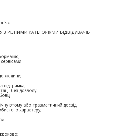
ов’я»
Я З РІЗНИМИ КАТЕГОРІЯМИ ВІДВІДУВАЧІВ
формацію;
 сервісами
до людини;
а підтримка;
тації без дозволу.
бовці
чну втому або травматичний досвід;
обистого характеру;
би
кроково;