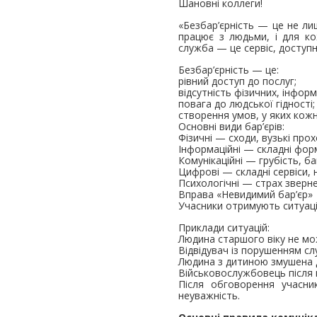
Шановні коллеги!
«Безбар’єрність — це не л
працює з людьми, і для ко
служба — це сервіс, доступні
Безбар’єрність — це:
рівний доступ до послуг;
відсутність фізичних, інфор
повага до людської гідності;
створення умов, у яких кож
Основні види бар’єрів:
Фізичні — сходи, вузькі прохо
Інформаційні — складні фор
Комунікаційні — грубість, б
Цифрові — складні сервіси, 
Психологічні — страх зверне
Вправа «Невидимий бар’єр»
Учасники отримують ситуації
Приклади ситуацій:
Людина старшого віку не м
Відвідувач із порушенням слу
Людина з дитиною змушена д
Військовослужбовець після 
Після обговорення учасни
неуважність.