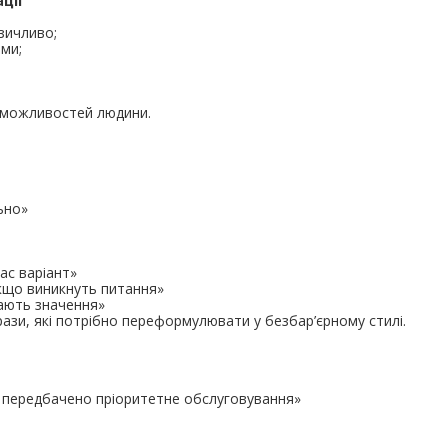
ції
зичливо;
ми;
 можливостей людини.
ьно»
ас варіант»
якщо виникнуть питання»
ають значення»
зи, які потрібно переформулювати у безбар’єрному стилі.
ю передбачено пріоритетне обслуговування»