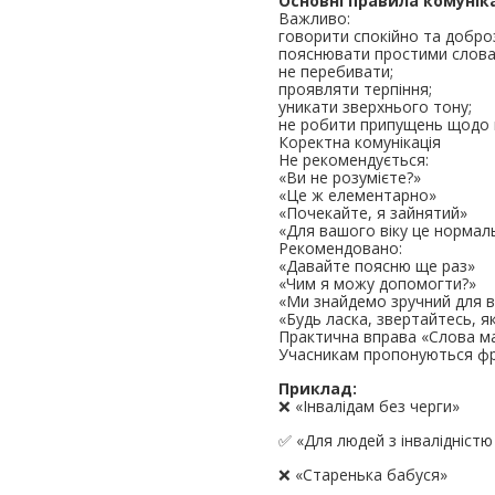
Основні правила комуніка
Важливо:
говорити спокійно та добро
пояснювати простими слова
не перебивати;
проявляти терпіння;
уникати зверхнього тону;
не робити припущень щодо
Коректна комунікація
Не рекомендується:
«Ви не розумієте?»
«Це ж елементарно»
«Почекайте, я зайнятий»
«Для вашого віку це нормал
Рекомендовано:
«Давайте поясню ще раз»
«Чим я можу допомогти?»
«Ми знайдемо зручний для в
«Будь ласка, звертайтесь, 
Практична вправа «Слова м
Учасникам пропонуються фра
Приклад:
❌ «Інвалідам без черги»
✅ «Для людей з інвалідніст
❌ «Старенька бабуся»