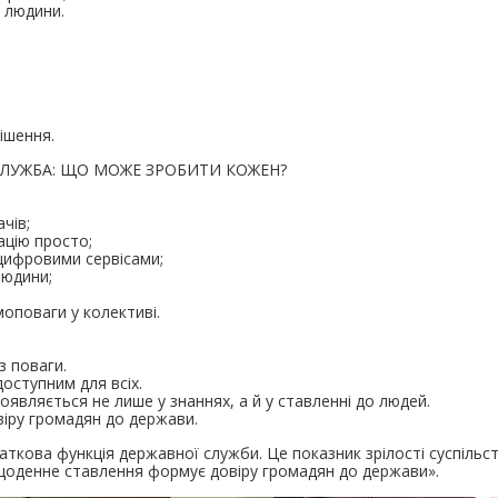
 людини.
ішення.
СЛУЖБА: ЩО МОЖЕ ЗРОБИТИ КОЖЕН?
чів;
ацію просто;
цифровими сервісами;
людини;
оповаги у колективі.
з поваги.
оступним для всіх.
оявляється не лише у знаннях, а й у ставленні до людей.
іру громадян до держави.
аткова функція державної служби. Це показник зрілості суспільс
щоденне ставлення формує довіру громадян до держави».