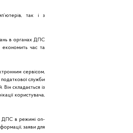
п’ютерів, так і з
тань в органах ДПС
о економить час та
ктронним сервісом,
ї податкової служби
 Він складається із
ікації користувача,
и ДПС в режимі on-
формації, заяви для