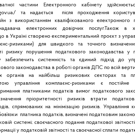
атної частини Електронного кабінету здійснюєть
tax.gov.ua/ та надається після проходження користу
лайн з використанням кваліфікованого електронного п
 надавача електронних довірчих послуг.Також в 
о в Україні створено експериментальний проєкт з упра
аєнс-ризиками) для швидкого та точного визначен
ті ризику порушення податкового законодавства у пл
ту забезпечить системність та єдиний підхід до уп
ового законодавства в роботі органів ДПС по всій верти
их органів на найбільш ризикових секторах та пла
тою управління комплаєнс-ризиками є постійне 
тримання платниками податків вимог податкового зак
значення пріоритетності ризиків втрати податко
дів, спрямованих на мінімізацію ризиків. Управління 
ов’язки платника податків, визначені податковим закон
ковій системі; своєчасного подання податкової звітності
ормації у податковій звітності та своєчасної сплати подат