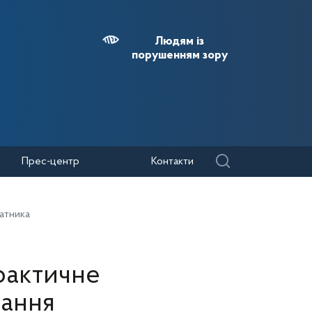
Людям із
порушенням зору
Прес-центр
Контакти
атника
рактичне
вання