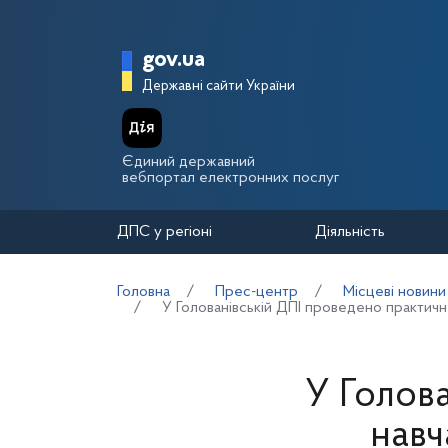
Перейти до основного вмісту
Головна сторінка Держа
gov.ua
Державні сайти України
Єдиний державний
вебпортал електронних послуг
ДПС у регіоні
Діяльність
Головна
Прес-центр
Місцеві новини
У Голованівській ДПІ проведено практич
У Голов
навч