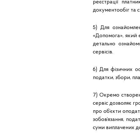
реєстрації платни
документообіг та 
5) Для ознайомле
«Допомога», який є
детально ознайом
сервісів.
6) Для фізичних о
податки, збори, пл
7) Окремо створен
сервіс дозволяє гр
про об’єкти опода
зобов’язання, под
суми виплачених до