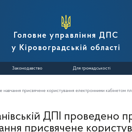
вної податкової служби України
Головне управління ДПС
у Кіровоградській області
Законодавство
Для громадськості
не навчання присвячене користування електронними кабінетом пл
анівській ДПІ проведено п
ання присвячене користу