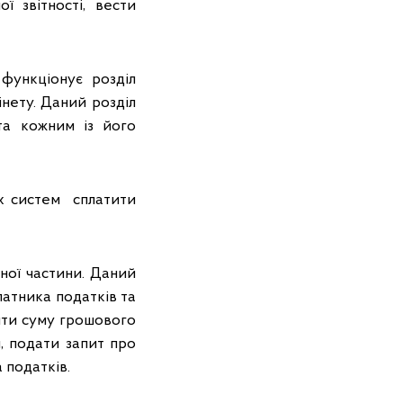
ї звітності, вести
функціонує розділ
інету. Даний розділ
та кожним із його
их систем сплатити
ної частини. Даний
латника податків та
ити суму грошового
, подати запит про
 податків.