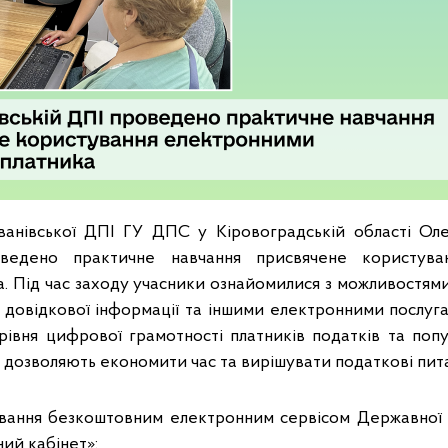
ванівської ДПІ ГУ ДПС у Кіровоградській області О
ведено практичне навчання присвячене користува
а. Під час заходу учасники ознайомилися з можливостями
 довідкової інформації та іншими електронними послуг
рівня цифрової грамотності платників податків та попу
кі дозволяють економити час та вирішувати податкові пит
вання безкоштовним електронним сервісом Державної 
ий кабінет»: