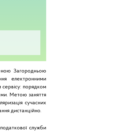
леною Загородньою
ння електронними
 сервісу: порядком
ами. Метою заняття
ляризація сучасних
ання дистанційно.
податкової служби