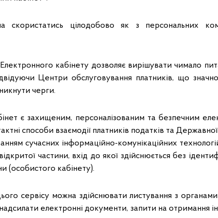
а скористатись цілодобово як з персональних ком
 Електронного кабінету дозволяє вирішувати чимало пи
ідвідуючи Центри обслуговування платників, що значн
уникнути черги.
бінет є захищеним, персоналізованим та безпечним еле
актні способи взаємодії платників податків та Державно
анням сучасних інформаційно-комунікаційних технологій.
відкритої частини, вхід до якої здійснюється без ідентиф
ни (особистого кабінету).
ього сервісу можна здійснювати листування з органам
 надсилати електронні документи, запити на отримання ін