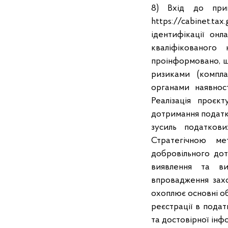
8) Вхід до прив
https://cabinet.
ідентифікації он
кваліфікованого
проінформовано, щ
ризиками (компл
органами наявнос
Реалізація проєк
дотримання податк
зусиль податков
Стратегічною ме
добровільного до
виявлення та ви
впровадження захо
охоплює основні об
реєстрації в подат
та достовірної інф