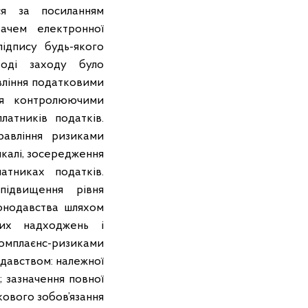
ся за посиланням
вачем електронної
ідпису будь-якого
ході заходу було
вління податковими
ня контролюючими
атників податків.
равління ризиками
калі, зосередження
тниках податків.
підвищення рівня
онодавства шляхом
вих надходжень і
комплаєнс-ризиками
одавством: належної
; зазначення повної
кового зобов’язання