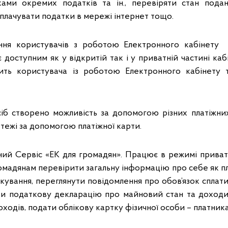
ками окремих податків та ін., перевіряти стан подано
сплачувати податки в мережі інтернет тощо.
ння користувачів з роботою Електронного кабінету 
 доступним як у відкритій так і у приватній частині каб
ить користувача із роботою Електронного кабінету 
сіб створено можливість за допомогою різних платіжн
атежі за допомогою платіжної карти.
ий Сервіс «ЕК для громадян». Працює в режимі приват
омадянам перевірити загальну інформацію про себе як п
ткування, переглянути повідомлення про обов’язок сплат
ати податкову декларацію про майновий стан та доходи
ходів, подати облікову картку фізичної особи – платника