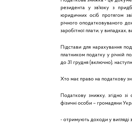
Податкова знижка - це докумен
резидента у зв'язку з придб
юридичних осіб протягом зві
річного оподатковуваного дох
заробітної плати, у випадках
Підстави для нарахування под
платником податку у річній по
до 31 грудня (включно), наступ
Хто має право на податкову з
Податкову знижку, згідно зі
фізичні особи – громадяни Украї
- отримують доходи у вигляді 