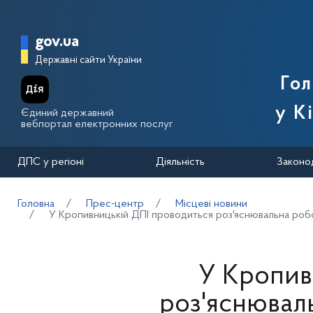
Перейти до основного вмісту
Головна сторінка Державної п
gov.ua
Державні сайти України
Го
у К
Єдиний державний
вебпортал електронних послуг
ДПС у регіоні
Діяльність
Законо
Головна
Прес-центр
Місцеві новини
У Кропивницькій ДПІ проводиться роз'яснювальна ро
У Кропив
роз'яснювал