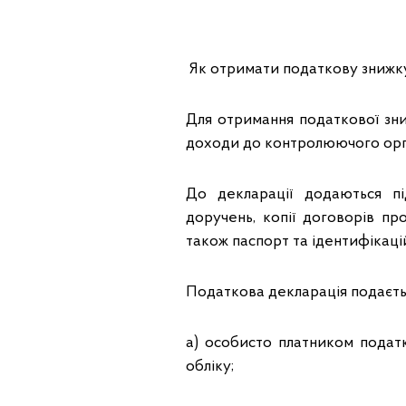
Як отримати податкову знижк
Для отримання податкової зн
доходи до контролюючого орга
До декларації додаються під
доручень, копії договорів пр
також паспорт та ідентифікаці
Податкова декларація подаєтьс
а) особисто платником пода
обліку;