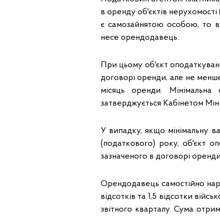
в оренду об'єктів нерухомості
є самозайнятою особою, то в
несе орендодавець.
При цьому об'єкт оподаткуванн
договорі оренди, але не менш
місяць оренди. Мінімальна
затверджується Кабінетом Міні
У випадку, якщо мінімальну в
(податкового) року, об'єкт о
зазначеного в договорі оренди
Орендодавець самостійно нара
відсотків та 1,5 відсотки війс
звітного кварталу. Сума отри