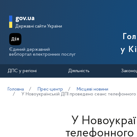
Перейти до основного вмісту
Головна сторінка Державної п
gov.ua
Державні сайти України
Го
у К
Єдиний державний
вебпортал електронних послуг
ДПС у регіоні
Діяльність
Законо
Головна
Прес-центр
Місцеві новини
У Новоукраїнській ДПІ проведено сеанс телефонного зв
У Новоукраї
телефонного з