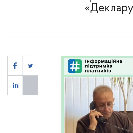
«Деклару