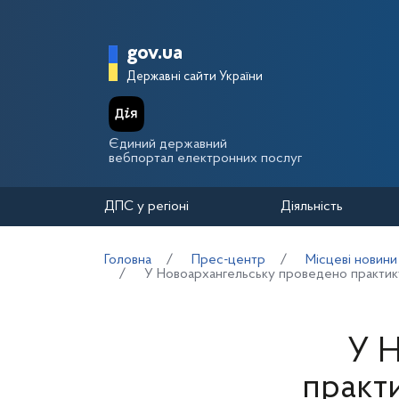
Перейти до основного вмісту
Головна сторінка Держа
gov.ua
Державні сайти України
Єдиний державний
вебпортал електронних послуг
ДПС у регіоні
Діяльність
Головна
Прес-центр
Місцеві новини
У Новоархангельську проведено практику
У 
практ