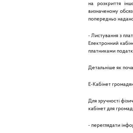
на розкриття інш
визначеному обсязі
попередньо надано
- Листування з пл
Електронний кабін
платниками податкі
Детальніше як поча
Е-Кабінет громадя
Для зручності фізи
кабінет для громад
- переглядати інфо