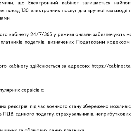
домили, що Електронний кабінет залишається найпоп
ає понад 130 електронних послуг для зручної взаємодії г
нами.
ого кабінету 24/7/365 у режимі онлайн забезпечують мож
в платників податків, визначених Податковим кодексом
го кабінету здійснюється за адресою: https://cabinet.t
улярних сервісів є:
них реєстрів: під час воєнного стану збережено можливі
ів ПДВ, єдиного податку, страхувальників, неприбуткових
аційних та облікових даних платника.