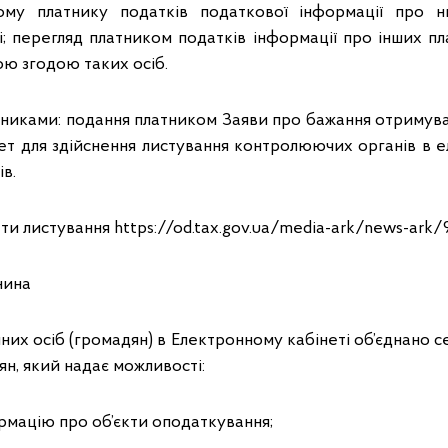
ому платнику податків податкової інформації про н
; перегляд платником податків інформації про інших пл
ю згодою таких осіб.
атниками: подання платником Заяви про бажання отримув
ет для здійснення листування контролюючих органів в е
в.
ти листування https://od.tax.gov.ua/media-ark/news-ark/
нина
чних осіб (громадян) в Електронному кабінеті об’єднано с
ян, який надає можливості:
рмацію про об’єкти оподаткування;