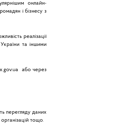
улярнішим онлайн-
ромадян і бізнесу з
ливість реалізації
 України та іншими
ax.gov.ua або через
сть перегляду даних
 організацій тощо.