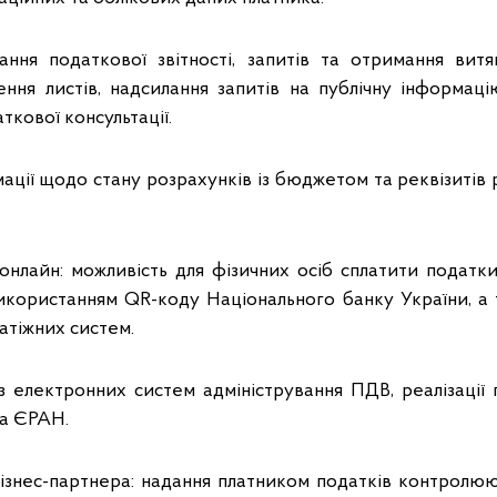
ання податкової звітності, запитів та отримання витя
ення листів, надсилання запитів на публічну інформац
ткової консультації.
ації щодо стану розрахунків із бюджетом та реквізитів 
онлайн: можливість для фізичних осіб сплатити податки
икористанням QR-коду Національного банку України, а 
атіжних систем.
з електронних систем адміністрування ПДВ, реалізації 
а ЄРАН.
бізнес-партнера: надання платником податків контролю