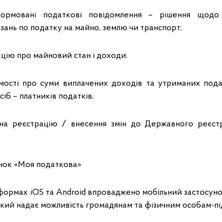
формовані податкові повідомлення – рішення щодо
зань по податку на майно, землю чи транспорт;
цію про майновий стан і доходи;
мості про суми виплачених доходів та утриманих под
іб – платників податків;
 на реєстрацію / внесення змін до Державного реєстр
нок «Моя податкова»
ормах iOS та Android впроваджено мобільний застосунок
який надає можливість громадянам та фізичним особам-п