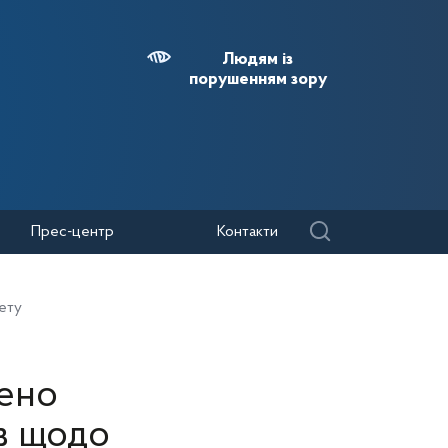
Людям із
порушенням зору
Прес-центр
Контакти
ету
ено
в щодо