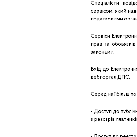
Спеціалісти пові
сервісом, який над
податковими орга
Сервіси Електронн
прав та обов’язкі
законами.
Вхід до Електронно
вебпортал ДПС.
Серед найбільш поп
- Доступ до публіч
з реєстрів платник
- Доступ до реєстр