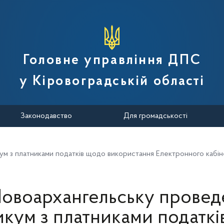
вної податкової служби України
Головне управління ДПС
у Кіровоградській області
Законодавство
Для громадськості
м з платниками податків щодо використання Електронного кабін
Новоархангельську провед
икум з платниками податкі