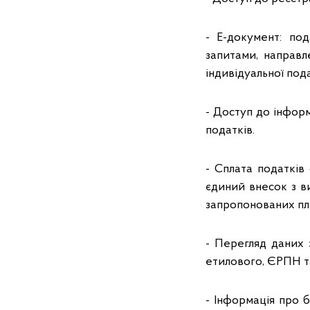
- Е-документ: под
запитами, направл
індивідуальної пода
- Доступ до інформ
податків.
- Сплата податків 
єдиний внесок з в
запропонованих пл
- Перегляд даних 
етилового, ЄРПН т
- Інформація про 