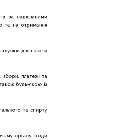
гів за надісланими
ію та на отримання
рахунків для сплати
, збори, платежі та
також будь-якою із
пального та спирту
ючому органу згоди