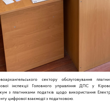
оархангельського сектору обслуговування платник
ової інспекції Головного управління ДПС у Кірово
кум з платниками податків щодо використання Електр
нту цифрової взаємодії з податковою.