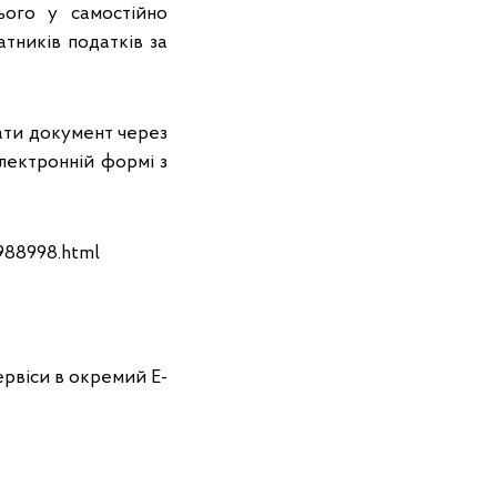
ього у самостійно
атників податків за
ати документ через
лектронній формі з
988998.html
ервіси в окремий Е-