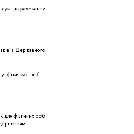
 сум нарахованих
атків з Державного
у фізичних осіб –
 для фізичних осіб
ідприємцям: