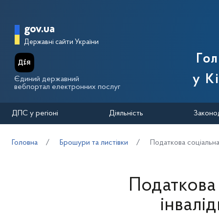
Перейти до основного вмісту
Головна сторінка Державної п
gov.ua
Державні сайти України
Го
у К
Єдиний державний
вебпортал електронних послуг
ДПС у регіоні
Діяльність
Законо
Головна
Брошури та листівки
Податкова соціальна 
Податкова 
інвалі