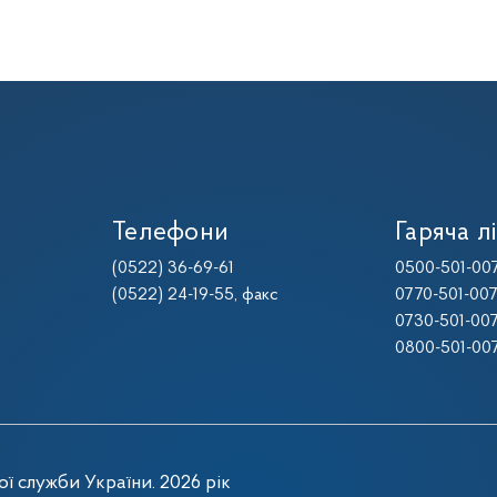
Телефони
Гаряча лі
(0522) 36-69-61
0500-501-00
(0522) 24-19-55
, факс
0770-501-00
0730-501-00
0800-501-00
ї служби України. 2026 рік