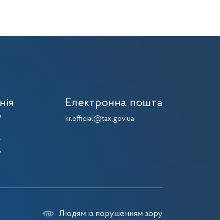
нія
Електронна пошта
7
kr.official@tax.gov.ua
7
7
7
Людям із порушенням зору