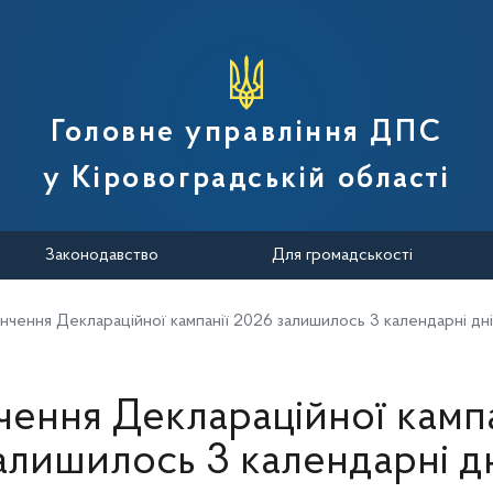
вної податкової служби України
Головне управління ДПС
у Кіровоградській області
Законодавство
Для громадськості
інчення Деклараційної кампанії 2026 залишилось 3 календарні дні
чення Деклараційної камп
алишилось 3 календарні дн