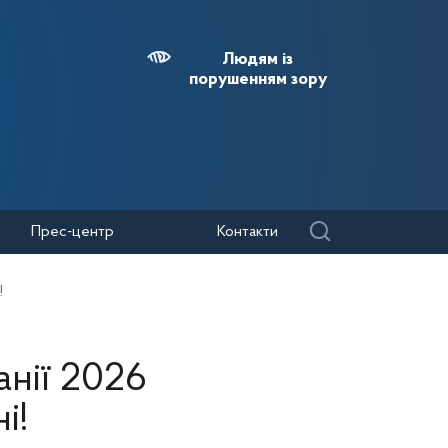
Людям із
порушенням зору
Прес-центр
Контакти
!
анії 2026
і!