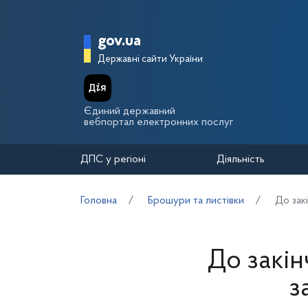
Перейти до основного вмісту
Головна сторінка Держа
gov.ua
Державні сайти України
Єдиний державний
вебпортал електронних послуг
ДПС у регіоні
Діяльність
Головна
Брошури та листівки
До зак
До закін
з