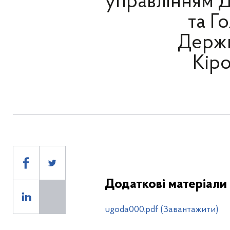
управлінням Д
та Г
Держ
Кіро
Додаткові матеріали
ugoda000.pdf (Завантажити)