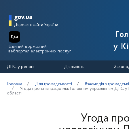
Перейти до основного вмісту
Головна сторінка Державної п
gov.ua
Державні сайти України
Го
у К
Єдиний державний
вебпортал електронних послуг
ДПС у регіоні
Діяльність
Законо
Головна
Для громадськості
Взаємодія з громадськ
Угода про співпрацю між Головним управлінням ДПС у
області
Угода пр