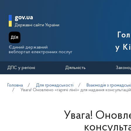
Перейти до основного вмісту
Головна сторінка Державної п
gov.ua
Державні сайти України
Го
у К
Єдиний державний
вебпортал електронних послуг
ДПС у регіоні
Діяльність
Законо
Головна
Для громадськості
Взаємодія з громадськ
Увага! Оновлено «гарячі лінії» для надання консультаці
Увага! Оновле
консульта