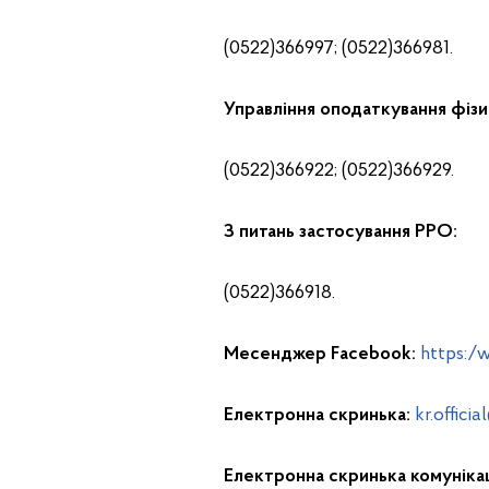
(0522)366997; (0522)366981.
Управління оподаткування фізи
(0522)366922; (0522)366929.
З питань застосування РРО:
(0522)366918.
Месенджер Facebook:
https:/
Електронна скринька:
kr.offici
Електронна скринька комуніка