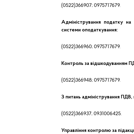
(0522)366907; 0975717679.
Адміністрування податку на 
системи оподаткування:
(0522)366960; 0975717679.
Контроль за відшкодуванням П
(0522)366948; 0975717679.
З питань адміністрування ПДВ,
(0522)366937; 0931006425.
Управління контролю за підакц