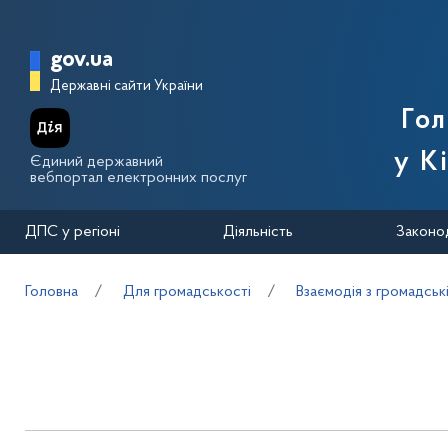
Перейти до основного вмісту
Головна сторінка Державної п
gov.ua
Державні сайти України
Го
у К
Єдиний державний
вебпортал електронних послуг
ДПС у регіоні
Діяльність
Законо
Головна
Для громадськості
Взаємодія з громадськ