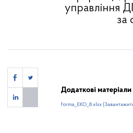
управління Д
за
Додаткові матеріали
forma_EKO_8.xlsx (Завантажит