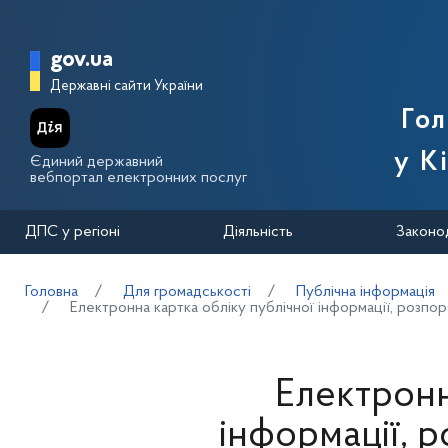
Перейти до основного вмісту
Головна сторінка Державної п
gov.ua
Державні сайти України
Го
у К
Єдиний державний
вебпортал електронних послуг
ДПС у регіоні
Діяльність
Законо
Головна
Для громадськості
Публічна інформація
Електронна картка обліку публічної інформації, розпо
Електронн
інформації, 