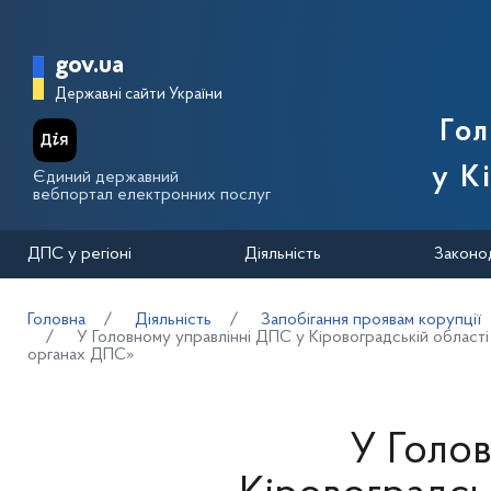
Перейти до основного вмісту
Головна сторінка Державної п
gov.ua
Державні сайти України
Го
у К
Єдиний державний
вебпортал електронних послуг
ДПС у регіоні
Діяльність
Законо
Головна
Діяльність
Запобігання проявам корупції
У Головному управлінні ДПС у Кіровоградській області 
органах ДПС»
У Голо