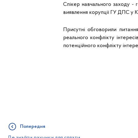
Спікер навчального заходу - 
виявлення корупції ГУ ДПС у К
Присутні обговорили питання
реального конфлікту інтересі
потенційного конфлікту інтерес
Попередня
Де знайти рахунки для сплати