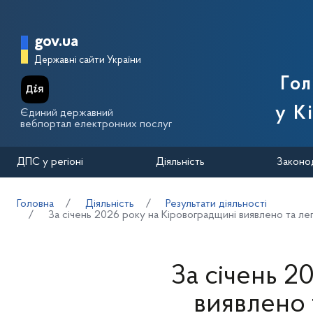
Перейти до основного вмісту
Головна сторінка Державної п
gov.ua
Державні сайти України
Го
у К
Єдиний державний
вебпортал електронних послуг
ДПС у регіоні
Діяльність
Законо
Головна
Діяльність
Результати діяльності
За січень 2026 року на Кіровоградщині виявлено та л
За січень 2
виявлено 