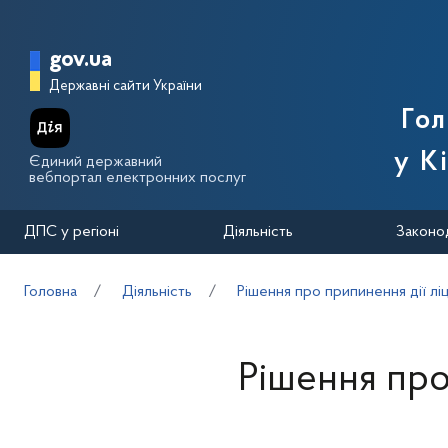
Перейти до основного вмісту
Головна сторінка Державної п
gov.ua
Державні сайти України
Го
у К
Єдиний державний
вебпортал електронних послуг
ДПС у регіоні
Діяльність
Законо
Головна
Діяльність
Рішення про припинення дії лі
Рішення про