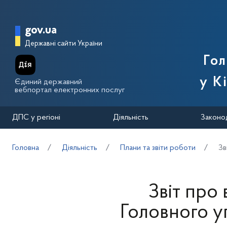
Перейти до основного вмісту
Головна сторінка Державної п
gov.ua
Державні сайти України
Го
у К
Єдиний державний
вебпортал електронних послуг
ДПС у регіоні
Діяльність
Законо
Головна
Діяльність
Плани та звіти роботи
Зв
Звіт про
Головного у