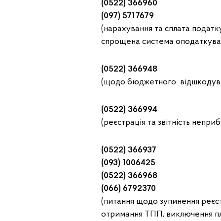
(0522) 366960
(097) 5717679
(нарахування та сплата податк
спрощена система оподаткува
(0522) 366948
(щодо бюджетного відшкодува
(0522) 366994
(реєстрація та звітність непри
(0522) 366937
(093) 1006425
(0522) 366968
(066) 6792370
(питання щодо зупинення реєс
отримання ТПП, виключення пл