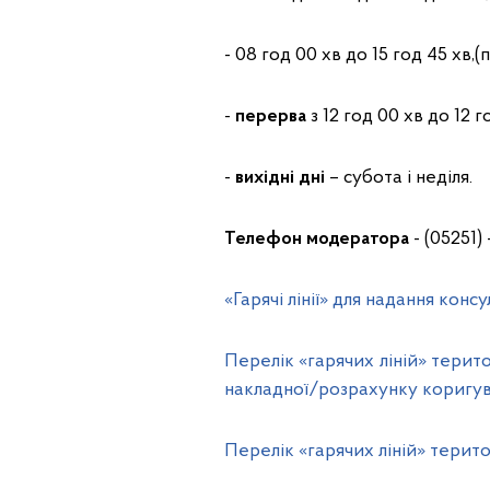
- 08 год 00 хв до 15 год 45 хв,(
-
перерва
з 12 год 00 хв до 12 г
-
вихідні дні
– субота і неділя.
Телефон модератора
- (05251) -
«Гарячі лінії» для надання ко
Перелік «гарячих ліній» терит
накладної/розрахунку коригу
Перелік «гарячих ліній» терит