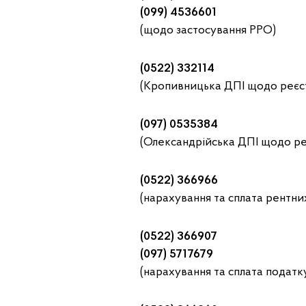
(099) 4536601
(щодо застосування РРО)
(0522) 332114
(Кропивницька ДПІ щодо реєс
(097) 0535384
(Олександрійська ДПІ щодо р
(0522) 366966
(нарахування та сплата рентн
(0522) 366907
(097) 5717679
(нарахування та сплата подат