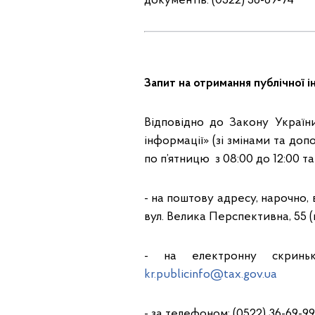
документів: (0522) 36-69-74
Запит на отримання публічної і
Відповідно до Закону Україн
інформації» (зі змінами та до
по п’ятницю з 08:00 до 12:00 та 
- на поштову адресу, нарочно, 
вул. Велика Перспективна, 55 (
- на електронну скринь
kr.publicinfo@tax.gov.ua
- за телефоном: (0522) 36-69-99