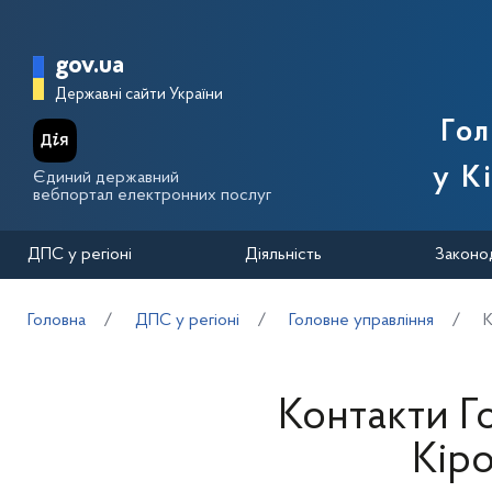
Перейти до основного вмісту
Головна сторінка Державної п
gov.ua
Державні сайти України
Го
у К
Єдиний державний
вебпортал електронних послуг
ДПС у регіоні
Діяльність
Законо
Головна
ДПС у регіоні
Головне управління
К
Контакти Г
Кіро