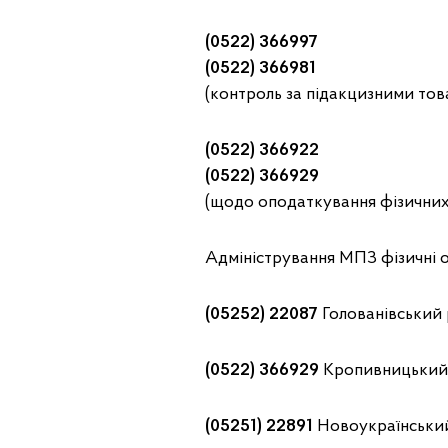
(0522) 366997
(0522) 366981
(контроль за підакцизними то
(0522) 366922
(0522) 366929
(щодо оподаткування фізичних
Адміністрування МПЗ фізичні 
(05252) 22087
Голованівський
(0522) 366929
Кропивницький
(05251) 22891
Новоукраїнськи