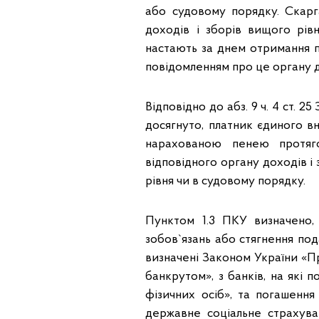
або судовому порядку. Скарг
доходів і зборів вищого рів
настають за днем отримання п
повідомленням про це органу д
Відповідно до
абз. 9 ч. 4 ст. 
досягнуто, платник єдиного в
нарахованою пенею протяг
відповідного органу доходів і
рівня чи в судовому порядку.
Пунктом 1.3 ПКУ
визначено,
зобов`язань або стягнення по
визначені Законом України «П
банкрутом», з банків, на як
фізичних осіб»
, та погашення
державне соціальне страхува