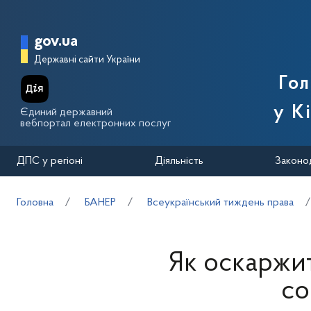
Перейти до основного вмісту
Головна сторінка Державної п
gov.ua
Державні сайти України
Го
у К
Єдиний державний
вебпортал електронних послуг
ДПС у регіоні
Діяльність
Законо
Головна
БАНЕР
Всеукраїнський тиждень права
Як оскаржит
со