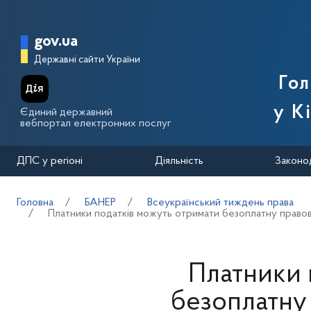
Перейти до основного вмісту
Головна сторінка Державної п
gov.ua
Державні сайти України
Го
у К
Єдиний державний
вебпортал електронних послуг
ДПС у регіоні
Діяльність
Законо
Головна
БАНЕР
Всеукраїнський тиждень права
Платники податків можуть отримати безоплатну правову
Платники 
безоплатну