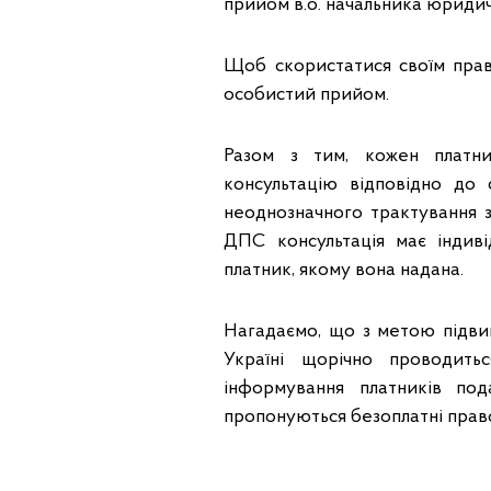
прийом
в.о.
начальник
а
юридичн
Щоб скористатися своїм пра
особистий прийом.
Разом з тим, кожен платн
консультацію відповідно до
неоднозначного трактування 
Д
П
С консультація має інди
платник, якому вона надана.
Нагадаємо, що з метою підвищ
Україні щорічно проводить
інформування платників под
пропонуються безоплатні правов