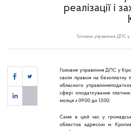
реалізації і 
Головне управління ДПС у 
Головне управління Д
П
С у
Кір
своїм правом на безоплатну п
обласного управління
податко
сфері оподаткування платни
місяця
з
09
.00 до 1
3
.00.
Саме в цей час у громадськ
областіза адресою м.
Кропи