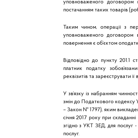
уповноваженого договором ве
постачанням таких товарів (робі
Таким чином, операції з пе
уповноваженого договором ве
повернення є об’єктом оподат
Відповідно до пункту 201.1 с
платник податку зобов’язан
реквізитів та зареєструвати ї
У зв’язку із набранням чиннос
змін до Податкового кодексу У
– Закон № 1797), яким викладено
січня 2017 року при складанн
згідно з УКТ ЗЕД, для послуг 
послуг.