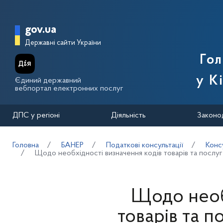
Перейти до основного вмісту
Головна сторінка Державної п
gov.ua
Державні сайти України
Го
у К
Єдиний державний
вебпортал електронних послуг
ДПС у регіоні
Діяльність
Законо
Головна
БАНЕР
Податкові консультації
Конс
Щодо необхідності визначення кодів товарів та послуг 
Щодо необ
товарів та п