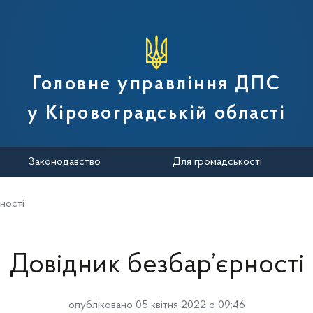
вної податкової служби України
Головне управління ДПС
у Кіровоградській області
Законодавство
Для громадськості
ності
Довідник безбар’єрності
опубліковано 05 квітня 2022 о 09:46