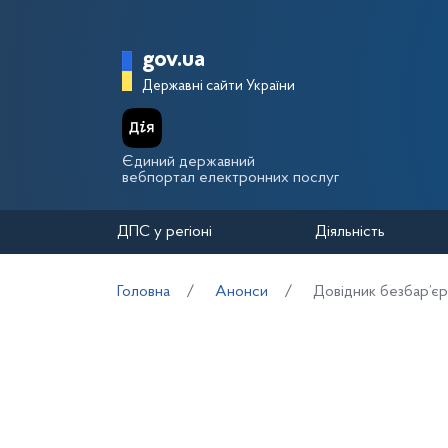
Перейти до основного вмісту
Головна сторінка Держа
gov.ua
Державні сайти України
Єдиний державний
вебпортал електронних послуг
ДПС у регіоні
Діяльність
Головна
Анонси
Довідник безбар’єр