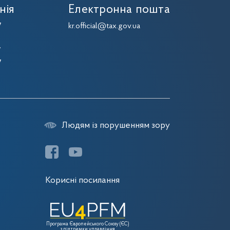
нія
Електронна пошта
7
kr.official@tax.gov.ua
7
7
7
Людям із порушенням зору
Корисні посилання
Програма Європейського Союзу (ЄС)
з підтримки управління